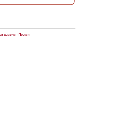
ся домены
·
Прокси