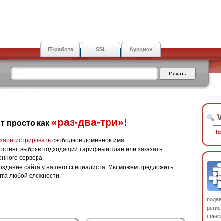
IT-работа
SSL
Аукцион
W
«раз-два-три»!
т просто как
зарегистрировать
свободное доменное имя.
остинг, выбрав подходящий тарифный план или заказать
енного сервера.
оздание сайта у нашего специалиста. Мы можем предложить
йта любой сложности.
пода
регис
шанс