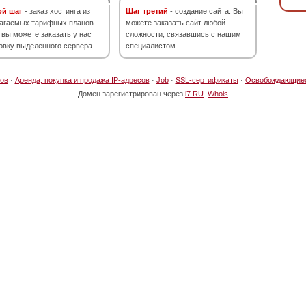
ой шаг
- заказ хостинга из
Шаг третий
- создание сайта. Вы
агаемых тарифных планов.
можете заказать сайт любой
 вы можете заказать у нас
сложности, связавшись с нашим
овку выделенного сервера.
специалистом.
ов
·
Аренда, покупка и продажа IP-адресов
·
Job
·
SSL-сертификаты
·
Освобождающие
Домен зарегистрирован через
i7.RU
.
Whois