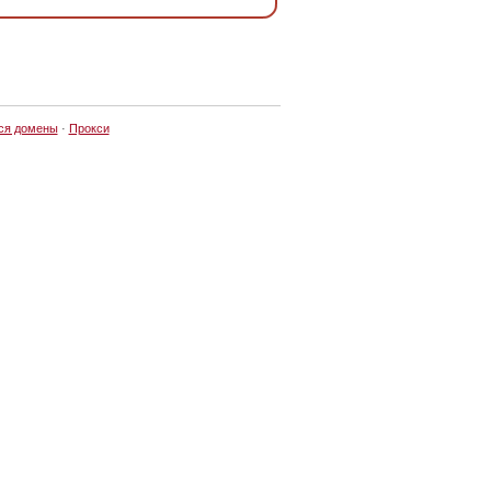
ся домены
·
Прокси