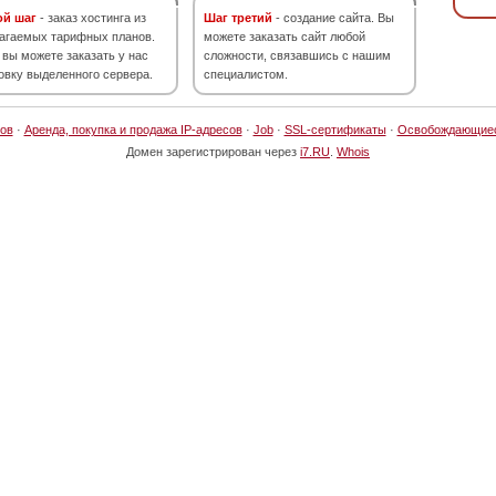
ой шаг
- заказ хостинга из
Шаг третий
- создание сайта. Вы
агаемых тарифных планов.
можете заказать сайт любой
 вы можете заказать у нас
сложности, связавшись с нашим
овку выделенного сервера.
специалистом.
ов
·
Аренда, покупка и продажа IP-адресов
·
Job
·
SSL-сертификаты
·
Освобождающие
Домен зарегистрирован через
i7.RU
.
Whois