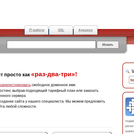
IT-работа
SSL
Аукцион
W
«раз-два-три»!
т просто как
зарегистрировать
свободное доменное имя.
остинг, выбрав подходящий тарифный план или заказать
енного сервера.
оздание сайта у нашего специалиста. Мы можем предложить
йта любой сложности.
пода
регис
шанс