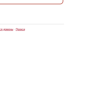
ся домены
·
Прокси