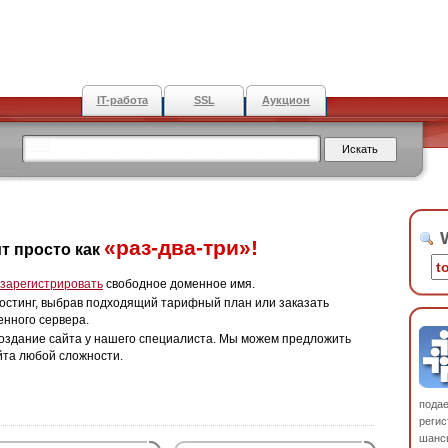
IT-работа
SSL
Аукцион
W
«раз-два-три»!
т просто как
зарегистрировать
свободное доменное имя.
остинг, выбрав подходящий тарифный план или заказать
енного сервера.
оздание сайта у нашего специалиста. Мы можем предложить
йта любой сложности.
пода
регис
шанс