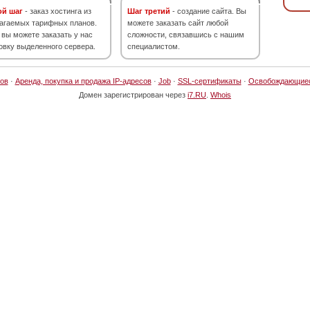
ой шаг
- заказ хостинга из
Шаг третий
- создание сайта. Вы
агаемых тарифных планов.
можете заказать сайт любой
 вы можете заказать у нас
сложности, связавшись с нашим
овку выделенного сервера.
специалистом.
ов
·
Аренда, покупка и продажа IP-адресов
·
Job
·
SSL-сертификаты
·
Освобождающие
Домен зарегистрирован через
i7.RU
.
Whois