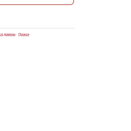
ся домены
·
Прокси