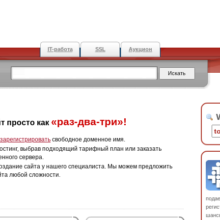
IT-работа
SSL
Аукцион
W
«раз-два-три»!
т просто как
зарегистрировать
свободное доменное имя.
остинг, выбрав подходящий тарифный план или заказать
енного сервера.
оздание сайта у нашего специалиста. Мы можем предложить
йта любой сложности.
пода
регис
шанс