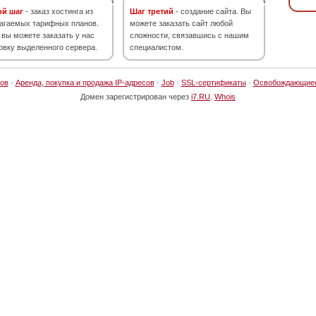
ой шаг
- заказ хостинга из
Шаг третий
- создание сайта. Вы
агаемых тарифных планов.
можете заказать сайт любой
 вы можете заказать у нас
сложности, связавшись с нашим
овку выделенного сервера.
специалистом.
ов
·
Аренда, покупка и продажа IP-адресов
·
Job
·
SSL-сертификаты
·
Освобождающие
Домен зарегистрирован через
i7.RU
.
Whois